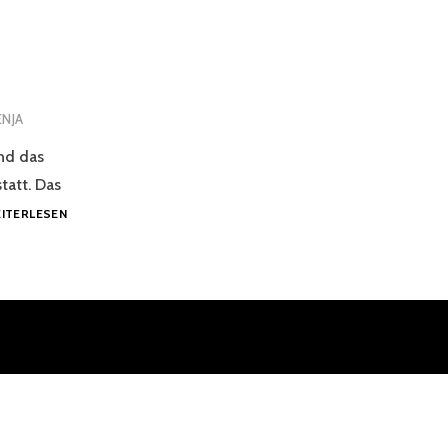
ENJA
nd das
att. Das
PROBEWOCHENENDE
ITERLESEN
2016