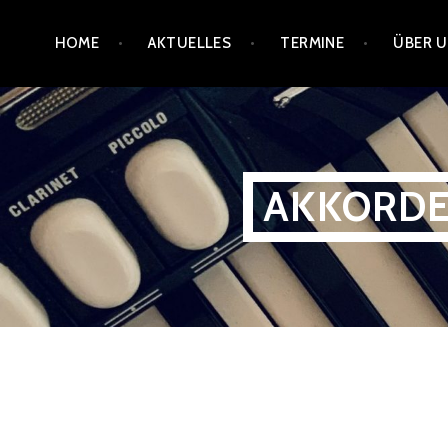
Zum
HOME
AKTUELLES
TERMINE
ÜBER 
Inhalt
springen
AKKORDE