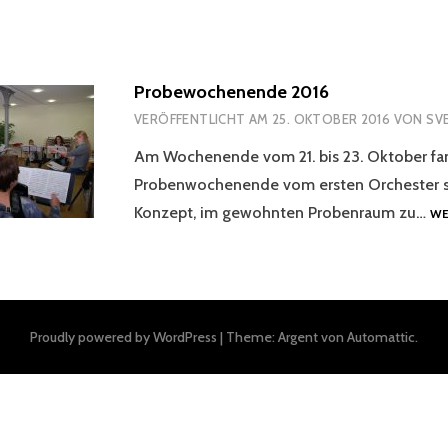
Probewochenende 2016
VERÖFFENTLICHT AM
25. OKTOBER 2016
VON
SV
Am Wochenende vom 21. bis 23. Oktober fa
Probenwochenende vom ersten Orchester st
Konzept, im gewohnten Probenraum zu…
WE
Proudly powered by WordPress
|
Theme: Argent von
Automattic
.