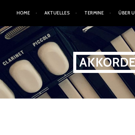
Zum
HOME
AKTUELLES
TERMINE
ÜBER 
Inhalt
springen
AKKORDE