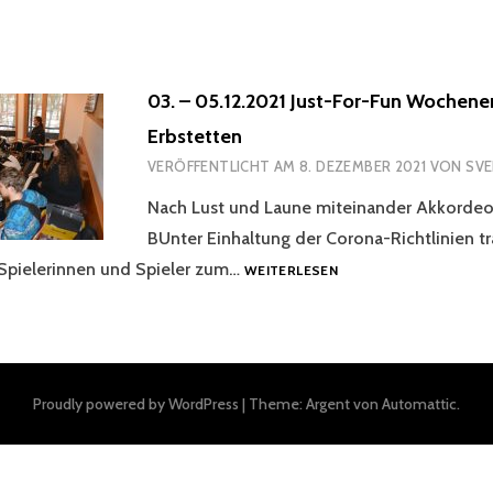
03. – 05.12.2021 Just-For-Fun Wochene
Erbstetten
VERÖFFENTLICHT AM
8. DEZEMBER 2021
VON
SVE
Nach Lust und Laune miteinander Akkordeo
BUnter Einhaltung der Corona-Richtlinien tr
03.
 Spielerinnen und Spieler zum…
WEITERLESEN
–
05.12.2021
JUST-
FOR-
FUN
Proudly powered by WordPress
|
Theme: Argent von
Automattic
.
WOCHENENDE
IN
ERBSTETTEN