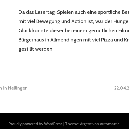
Da das Lasertag-Spielen auch eine sportliche Be
mit viel Bewegung und Action ist, war der Hunge
Glück konnte dieser bei einem gemütlichen Fil
Bürgerhaus in Allmendingen mit viel Pizza und 
gestillt werden.
gsnavigation
n in Nellingen
22.04.
Proudly powered by WordPress
|
Theme: Argent von
Automattic
.