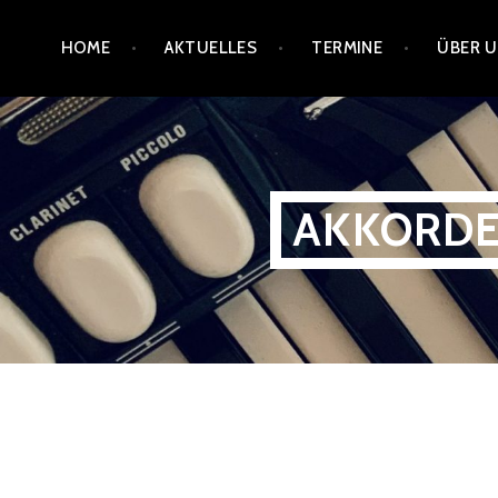
Zum
HOME
AKTUELLES
TERMINE
ÜBER 
Inhalt
springen
AKKORDE