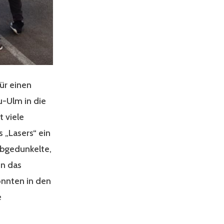
ür einen
-Ulm in die
 viele
 „Lasers“ ein
 abgedunkelte,
en das
onnten in den
e